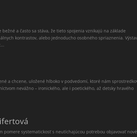
bežné a často sa stáva, že tieto spojenia vznikajú na základe
málnych kontrastov, alebo jednoducho osobného spriaznenia. Výsta
...
ené a chcene, uložené hlboko v podvedomí, ktoré nám sprostredko
edníctvom nevážno – ironického, ale i poetického, až detsky hravého
ifertová
m pomere systematickosť s neutíchajúcou potrebou objavovať nové