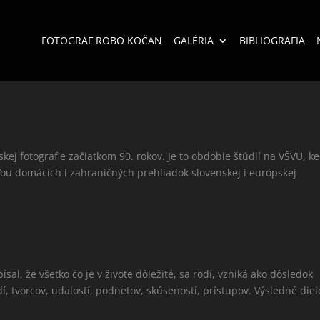
FOTOGRAF ROBO KOČAN
GALÉRIA
BIBLIOGRAFIA
ej fotografie začiatkom 90. rokov. Je to obdobie štúdií na VŠVU, k
sťou domácich i zahraničných prehliadok slovenskej i európskej
al, že všetko čo je v živote dôležité, sa rodí, vzniká ako dôsledok
í, tvorcov, udalostí, podnetov, skúseností, prístupov. Výsledné diel