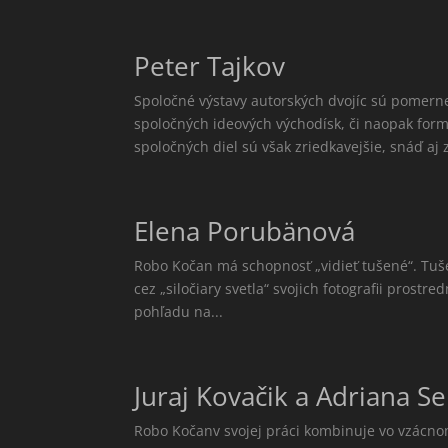
Peter Tajkov
Spoločné výstavy autorských dvojíc sú pomerne 
spoločných ideových východísk, či naopak for
spoločných diel sú však zriedkavejšie, snáď aj z
Elena Porubänová
Robo Kočan má schopnosť „vidieť tušené“. Tuš
cez „siločiary svetla“ svojich fotografii prostr
pohľadu na...
Juraj Kovačik a Adriana Se
Robo Kočanv svojej práci kombinuje vo vzácno