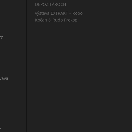
DEPOZITÁROCH
výstava EXTRAKT – Robo
Kočan & Rudo Prekop
vy
váva
,