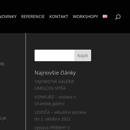
NOVINKY
REFERENCIE
KONTAKT
WORKSHOPY
edy
Najnovšie články
TAJOMSTVÁ GALÉRIE
UMELCOV SPIŠA
KONKURZ – výstava v
Oravskej galérii
LEVOČA – aktuálna výstava
o je
do 2. októbra 2022
výstava PRÍBEHY V