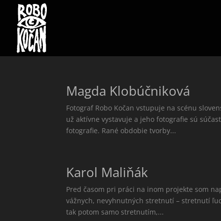
Magda Klobúčniková
Fotograf Robo Kočan vstupuje na scénu slovensk
už aktívne vystavuje a jeho fotografie sú súča
fotografie. Rané obdobie tvorby...
Karol Maliňák
Pred časom pri práci na inom projekte som napís
vážnych, nevyhnutných stretnutí – stretnutí ľud
tak potom samo stretnutím,...