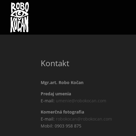
Kontakt
Mgr.art. Robo Kočan
Predaj umenia
E-mail:
umenie@robokocan.com
Komerčná fotografia
E-mail:
robokocan@robokocan.com
Mobil: 0903 958 875