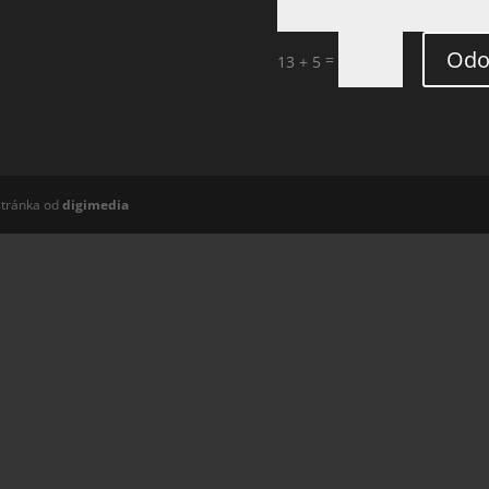
Odo
=
13 + 5
stránka od
digi
media